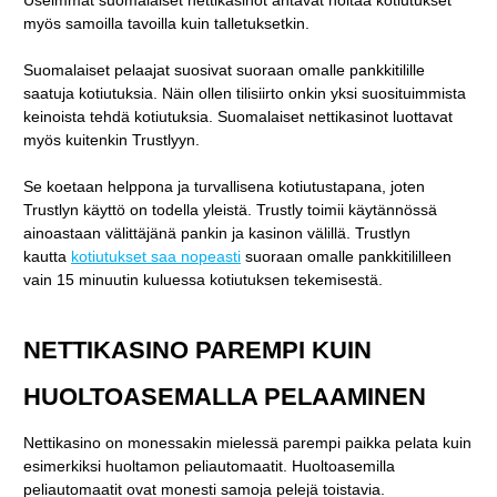
Useimmat suomalaiset nettikasinot antavat hoitaa kotiutukset
myös samoilla tavoilla kuin talletuksetkin.
Suomalaiset pelaajat suosivat suoraan omalle pankkitilille
saatuja kotiutuksia. Näin ollen tilisiirto onkin yksi suosituimmista
keinoista tehdä kotiutuksia. Suomalaiset nettikasinot luottavat
myös kuitenkin Trustlyyn.
Se koetaan helppona ja turvallisena kotiutustapana, joten
Trustlyn käyttö on todella yleistä. Trustly toimii käytännössä
ainoastaan välittäjänä pankin ja kasinon välillä. Trustlyn
kautta
kotiutukset saa nopeasti
suoraan omalle pankkitililleen
vain 15 minuutin kuluessa kotiutuksen tekemisestä.
NETTIKASINO PAREMPI KUIN
HUOLTOASEMALLA PELAAMINEN
Nettikasino on monessakin mielessä parempi paikka pelata kuin
esimerkiksi huoltamon peliautomaatit. Huoltoasemilla
peliautomaatit ovat monesti samoja pelejä toistavia.