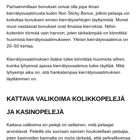
Parhaimmillaan bonukset voivat olla jopa ilman
kierrätysvaatimusta kuten Non Sticky Bonus, jolloin pelaaja voi
kotiuttaa bonuksen ennen kierrätysehtojen täyttymistä. Monet
muut vastaavat bonukset ovat ilmaisia kierroksia. Niihin
kuitenkin törmää vain harvoin, joten tärkeämpää on kiinnittää
huomiota kierrätysvaatimukseen. Yleisin kierrätysvaatimus on
20–50 kertaa.
Kierrätysvaatimuksen lisäksi tulee kiinnittää huomiota siihen,
kuinka lyhyessä ajassa kierrätysvaatimus tulee täyttää. Mitä
lyhyempi aika on, sitä hankalampaa kierrätysvaatimuksen
täyttäminen on.
KATTAVA VALIKOIMA KOLIKKOPELEJÄ
JA KASINOPELEJÄ
Kattava valikoima eri pelejä on sellainen, mitä pelaajat
arvostavat. Peleillä siis suoraan sanoen houkutellaan pelaajia,
joten kasinoiden kannalta on myös tärkeää, että pelivalikoimaa