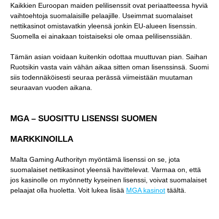
Kaikkien Euroopan maiden pelilisenssit ovat periaatteessa hyviä
vaihtoehtoja suomalaisille pelaajille. Useimmat suomalaiset
nettikasinot omistavatkin yleensä jonkin EU-alueen lisenssin.
Suomella ei ainakaan toistaiseksi ole omaa pelilisenssiään.
Tämän asian voidaan kuitenkin odottaa muuttuvan pian. Saihan
Ruotsikin vasta vain vähän aikaa sitten oman lisenssinsä. Suomi
siis todennäköisesti seuraa perässä viimeistään muutaman
seuraavan vuoden aikana.
MGA – SUOSITTU LISENSSI SUOMEN
MARKKINOILLA
Malta Gaming Authorityn myöntämä lisenssi on se, jota
suomalaiset nettikasinot yleensä havittelevat. Varmaa on, että
jos kasinolle on myönnetty kyseinen lisenssi, voivat suomalaiset
pelaajat olla huoletta. Voit lukea lisää
MGA kasinot
täältä.