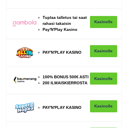
Tuplaa talletus tai saat
Kasinolle
rahasi takaisin
Pay'N'Play Kasino
Kasinolle
PAY'N'PLAY KASINO
100% BONUS 500€ ASTI
Kasinolle
200 ILMAISKIERROSTA
Kasinolle
PAY'N'PLAY KASINO