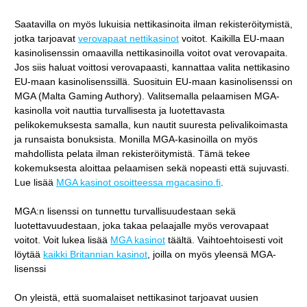
Saatavilla on myös lukuisia nettikasinoita ilman rekisteröitymistä,
jotka tarjoavat
verovapaat nettikasinot
voitot. Kaikilla EU-maan
kasinolisenssin omaavilla nettikasinoilla voitot ovat verovapaita.
Jos siis haluat voittosi verovapaasti, kannattaa valita nettikasino
EU-maan kasinolisenssillä. Suosituin EU-maan kasinolisenssi on
MGA (Malta Gaming Authory). Valitsemalla pelaamisen MGA-
kasinolla voit nauttia turvallisesta ja luotettavasta
pelikokemuksesta samalla, kun nautit suuresta pelivalikoimasta
ja runsaista bonuksista. Monilla MGA-kasinoilla on myös
mahdollista pelata ilman rekisteröitymistä. Tämä tekee
kokemuksesta aloittaa pelaamisen sekä nopeasti että sujuvasti.
Lue lisää
MGA kasinot osoitteessa mgacasino.fi
.
MGA:n lisenssi on tunnettu turvallisuudestaan sekä
luotettavuudestaan, joka takaa pelaajalle myös verovapaat
voitot. Voit lukea lisää
MGA kasinot
täältä. Vaihtoehtoisesti voit
löytää
kaikki Britannian kasinot
, joilla on myös yleensä MGA-
lisenssi
On yleistä, että suomalaiset nettikasinot tarjoavat uusien