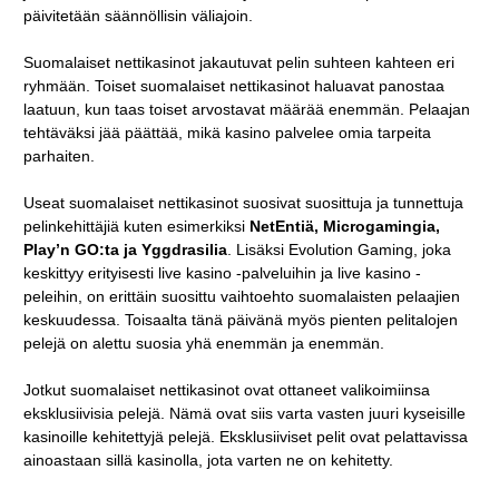
päivitetään säännöllisin väliajoin.
Suomalaiset nettikasinot jakautuvat pelin suhteen kahteen eri
ryhmään. Toiset suomalaiset nettikasinot haluavat panostaa
laatuun, kun taas toiset arvostavat määrää enemmän. Pelaajan
tehtäväksi jää päättää, mikä kasino palvelee omia tarpeita
parhaiten.
Useat suomalaiset nettikasinot suosivat suosittuja ja tunnettuja
pelinkehittäjiä kuten esimerkiksi
NetEntiä, Microgamingia,
Play’n GO:ta ja Yggdrasilia
. Lisäksi Evolution Gaming, joka
keskittyy erityisesti live kasino -palveluihin ja live kasino -
peleihin, on erittäin suosittu vaihtoehto suomalaisten pelaajien
keskuudessa. Toisaalta tänä päivänä myös pienten pelitalojen
pelejä on alettu suosia yhä enemmän ja enemmän.
Jotkut suomalaiset nettikasinot ovat ottaneet valikoimiinsa
eksklusiivisia pelejä. Nämä ovat siis varta vasten juuri kyseisille
kasinoille kehitettyjä pelejä. Eksklusiiviset pelit ovat pelattavissa
ainoastaan sillä kasinolla, jota varten ne on kehitetty.