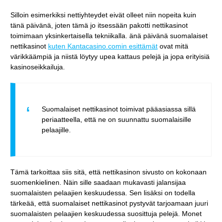
Silloin esimerkiksi nettiyhteydet eivät olleet niin nopeita kuin
tänä päivänä, joten tämä jo itsessään pakotti nettikasinot
toimimaan yksinkertaisella tekniikalla. änä päivänä suomalaiset
nettikasinot
kuten Kantacasino.comin esittämät
ovat mitä
värikkäämpiä ja niistä löytyy upea kattaus pelejä ja jopa erityisiä
kasinoseikkailuja.
Suomalaiset nettikasinot toimivat pääasiassa sillä
periaatteella, että ne on suunnattu suomalaisille
pelaajille.
Tämä tarkoittaa siis sitä, että nettikasinon sivusto on kokonaan
suomenkielinen. Näin sille saadaan mukavasti jalansijaa
suomalaisten pelaajien keskuudessa. Sen lisäksi on todella
tärkeää, että suomalaiset nettikasinot pystyvät tarjoamaan juuri
suomalaisten pelaajien keskuudessa suosittuja pelejä. Monet