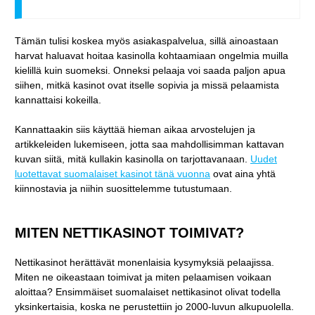
Tämän tulisi koskea myös asiakaspalvelua, sillä ainoastaan
harvat haluavat hoitaa kasinolla kohtaamiaan ongelmia muilla
kielillä kuin suomeksi. Onneksi pelaaja voi saada paljon apua
siihen, mitkä kasinot ovat itselle sopivia ja missä pelaamista
kannattaisi kokeilla.
Kannattaakin siis käyttää hieman aikaa arvostelujen ja
artikkeleiden lukemiseen, jotta saa mahdollisimman kattavan
kuvan siitä, mitä kullakin kasinolla on tarjottavanaan.
Uudet
luotettavat suomalaiset kasinot tänä vuonna
ovat aina yhtä
kiinnostavia ja niihin suosittelemme tutustumaan.
MITEN NETTIKASINOT TOIMIVAT?
Nettikasinot herättävät monenlaisia kysymyksiä pelaajissa.
Miten ne oikeastaan toimivat ja miten pelaamisen voikaan
aloittaa? Ensimmäiset suomalaiset nettikasinot olivat todella
yksinkertaisia, koska ne perustettiin jo 2000-luvun alkupuolella.