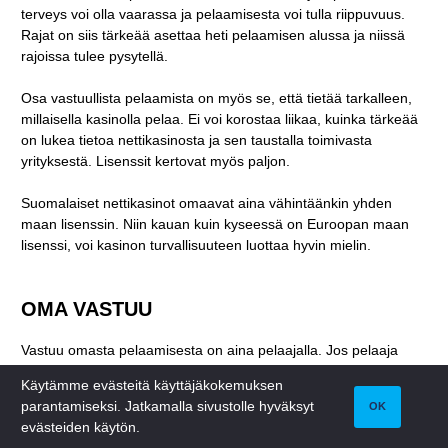
terveys voi olla vaarassa ja pelaamisesta voi tulla riippuvuus.
Rajat on siis tärkeää asettaa heti pelaamisen alussa ja niissä
rajoissa tulee pysytellä.
Osa vastuullista pelaamista on myös se, että tietää tarkalleen,
millaisella kasinolla pelaa. Ei voi korostaa liikaa, kuinka tärkeää
on lukea tietoa nettikasinosta ja sen taustalla toimivasta
yrityksestä. Lisenssit kertovat myös paljon.
Suomalaiset nettikasinot omaavat aina vähintäänkin yhden
maan lisenssin. Niin kauan kuin kyseessä on Euroopan maan
lisenssi, voi kasinon turvallisuuteen luottaa hyvin mielin.
OMA VASTUU
Vastuu omasta pelaamisesta on aina pelaajalla. Jos pelaaja
kokee olevansa riippuvainen kolikkopeleistä, kannattaa silloin
Käytämme evästeitä käyttäjäkokemuksen
ottaa yhteyttä pelilinjaan, joka auttaa tarvittaessa. Omaa
parantamiseksi. Jatkamalla sivustolle hyväksyt
OK
talouttaan ei tule koskaan ei tule asettaa vaakalaudalle
KASINO ILMAN
UUDET NETTIKASINOT
NOPEAT KOTIUTUKSET
REKISTERÖITYMISTÄ
evästeiden käytön.
pelaamisen vuoksi.