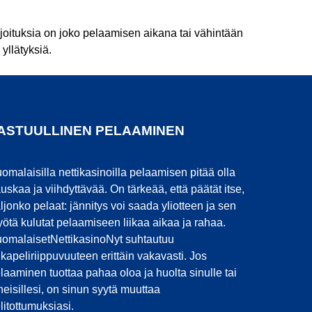
joituksia on joko pelaamisen aikana tai vähintään
yllätyksiä.
ASTUULLINEN PELAAMINEN
omalaisilla nettikasinoilla pelaamisen pitää olla
uskaa ja viihdyttävää. On tärkeää, että päätät itse,
ljonko pelaat: jännitys voi saada yliotteen ja sen
ötä kulutat pelaamiseen liikaa aikaa ja rahaa.
omalaisetNettikasinoNyt suhtautuu
kapeliriippuvuuteen erittäin vakavasti. Jos
laaminen tuottaa pahaa oloa ja huolta sinulle tai
heisillesi, on sinun syytä muuttaa
litottumuksiasi.