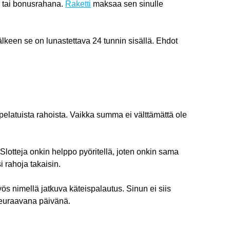
 tai bonusrahana.
Raketti
maksaa sen sinulle
älkeen se on lunastettava 24 tunnin sisällä. Ehdot
n pelatuista rahoista. Vaikka summa ei välttämättä ole
Slotteja onkin helppo pyöritellä, joten onkin sama
 rahoja takaisin.
s nimellä jatkuva käteispalautus. Sinun ei siis
 seuraavana päivänä.