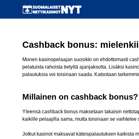
Cashback bonus: mielenkii
Monen kasinopelaajan suosikki on ehdottomasti cashb
pelatuista rahoista tietyltä ajanjaksolta. Lisäksi kas
palautuksia voi toisinaan saada. Katsotaan tarkemmi
Millainen on cashback bonus?
Yleensä cashback bonus maksetaan takaisin nettotappio
kaikille pelaajilla sama, mutta toisinaan se vaihtele
Jotkut kasinot maksavat käteispalautuksen kaikista m