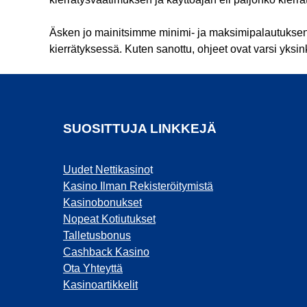
Äsken jo mainitsimme minimi- ja maksimipalautuksen, 
kierrätyksessä. Kuten sanottu, ohjeet ovat varsi yksink
SUOSITTUJA LINKKEJÄ
Uudet Nettikasino
t
Kasino Ilman Rekisteröitymistä
Kasinobonukset
Nopeat Kotiutukset
Talletusbonus
Cashback Kasino
Ota Yhteyttä
Kasinoartikkelit