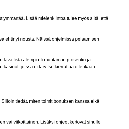
t ymmärtää. Lisää mielenkiintoa tulee myös siitä, että
sa ehtinyt nousta. Näissä ohjelmissa pelaamisen
 tavallista alempi eli muutaman prosentin ja
asinot, joissa ei tarvitse kierrättää ollenkaan.
. Silloin tiedät, miten toimit bonuksen kanssa eikä
n vai viikoittainen. Lisäksi ohjeet kertovat sinulle