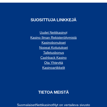
SUOSITTUJA LINKKEJÄ
Uudet Nettikasino
t
Kasino Ilman Rekisteröitymistä
Kasinobonukset
Nopeat Kotiutukset
Talletusbonus
Cashback Kasino
Ota Yhteyttä
Kasinoartikkelit
TIETOA MEISTÄ
SuomalaisetNettikasinotNyt on vertaileva sivusto