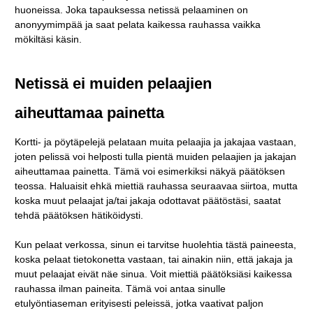
huoneissa. Joka tapauksessa netissä pelaaminen on
anonyymimpää ja saat pelata kaikessa rauhassa vaikka
mökiltäsi käsin.
Netissä ei muiden pelaajien
aiheuttamaa painetta
Kortti- ja pöytäpelejä pelataan muita pelaajia ja jakajaa vastaan,
joten pelissä voi helposti tulla pientä muiden pelaajien ja jakajan
aiheuttamaa painetta. Tämä voi esimerkiksi näkyä päätöksen
teossa. Haluaisit ehkä miettiä rauhassa seuraavaa siirtoa, mutta
koska muut pelaajat ja/tai jakaja odottavat päätöstäsi, saatat
tehdä päätöksen hätiköidysti.
Kun pelaat verkossa, sinun ei tarvitse huolehtia tästä paineesta,
koska pelaat tietokonetta vastaan, tai ainakin niin, että jakaja ja
muut pelaajat eivät näe sinua. Voit miettiä päätöksiäsi kaikessa
rauhassa ilman paineita. Tämä voi antaa sinulle
etulyöntiaseman erityisesti peleissä, jotka vaativat paljon