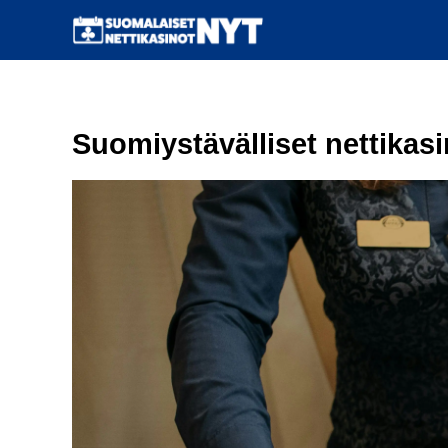
Suomiystävälliset nettikasi