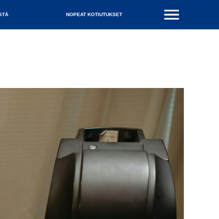
STÄ
NOPEAT KOTIUTUKSET