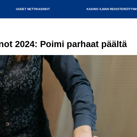
UUDET NETTIKASINOT
KASINO ILMAN REKISTERÖITYMI
not 2024: Poimi parhaat päältä