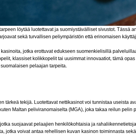
tarpeen löytää luotettavat ja suomiystävälliset sivustot. Tässä
a tarjoavat sekä turvallisen peliympäristön että erinomaisen käyt
kasinoita, jotka erottuvat edukseen suomenkielisillä palveluillaan
opelit, klassiset kolikkopelit tai uusimmat innovaatiot, tämä op
t suomalaisen pelaajan tarpeita.
 tärkeä tekijä. Luotettavat nettikasinot voi tunnistaa useista av
kuten Maltan peliviranomaiselta (MGA), joka takaa reilun pelin p
 jotka suojaavat pelaajien henkilökohtaisia ja rahaliikennetieto
tta, jotka voivat antaa rehellisen kuvan kasinon toiminnasta sekä