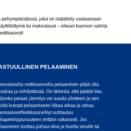
a peliympäristössä, joka on räätälöity vastaamaan
käyttöliittymä tai maksutavat – oikean kasinon valinta
ettikasinot!
ASTUULLINEN PELAAMINEN
omalaisilla nettikasinoilla pelaamisen pitää olla
uskaa ja viihdyttävää. On tärkeää, että päätät itse,
ljonko pelaat: jännitys voi saada yliotteen ja sen
ötä kulutat pelaamiseen liikaa aikaa ja rahaa.
omalaisetNettikasinoNyt suhtautuu
kapeliriippuvuuteen erittäin vakavasti. Jos
laaminen tuottaa pahaa oloa ja huolta sinulle tai