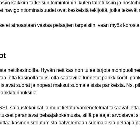
äsyn kaikkiin tärkeisiin toimintoihin, kuten talletuksiin ja nosto
set navigointiominaisuudet ovat keskeisiä tekijöitä, jotka tekevä
e ei ainoastaan vastaa pelaajien tarpeisiin, vaan myös korost
ot
nettikasinoilla. Hyvän nettikasinon tulee tarjota monipuolinen 
 että kasinolla tulisi olla saatavilla tunnetut pankkikortit, pankki
listavat suorat ja nopeat maksut suomalaisista pankeista. Ns. p
ankkitunnuksilla
L-salaustekniikat ja muut tietoturvamenetelmät takaavat, että pe
tiutukset parantavat pelaajakokemusta, sillä pelaajat arvostavat s
oittaa kasinon sitoutumista palvelemaan suomalaisia pelaajia pa