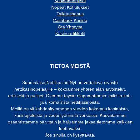
Kasinobonukset
Nopeat Kotiutukset
Talletusbonus
Cashback Kasino
Ota Yhteyttä
Kasinoartikkelit
TIETOA MEISTÄ
SuomalaisetNettikasinotNyt on vertaileva sivusto
nettikasinopelaajille – kokoamme yhteen alan arvostelut,
artikkelit ja uutiset. Olemme täysin riippumattomia kaikista koti-
ja ulkomaisista nettikasinoista.
Meillä on yli kahdenkymmenen vuoden kokemus kasinoista,
kasinopeleistä ja vedonlyönnistä verkossa. Kasvatamme
osaamistamme päivittäin ja haluamme jakaa tietomme kaikkien
luettavaksi.
Jos sinulla on kysyttävää,