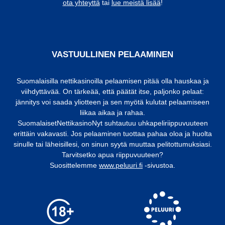
ota yhteyttä
tai
lue meistä lisää
!
VASTUULLINEN PELAAMINEN
Suomalaisilla nettikasinoilla pelaamisen pitää olla hauskaa ja
viihdyttävää. On tärkeää, että päätät itse, paljonko pelaat:
jännitys voi saada yliotteen ja sen myötä kulutat pelaamiseen
liikaa aikaa ja rahaa.
SuomalaisetNettikasinoNyt suhtautuu uhkapeliriippuvuuteen
erittäin vakavasti. Jos pelaaminen tuottaa pahaa oloa ja huolta
sinulle tai läheisillesi, on sinun syytä muuttaa pelitottumuksiasi.
Tarvitsetko apua riippuvuuteen?
Suosittelemme
www.peluuri.fi
-sivustoa.