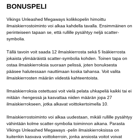
BONUSPELI
Vikings Unleashed Megaways kolikkopelin himoittu
ilmaiskierrostoiminto voi alkaa kahdella tavalla. Ensimmäinen on
perinteiseen tapaan se, että rullille pysähtyy neljä scatter-
symbolia.
Tällä tavoin voit saada 12 ilmaiskierrosta sekä 5 lisäkierrosta
jokaista ylimääräistä scatter-symbolia kohden. Toinen tapa on
ostaa ilmaiskierroksia suoraan pelissä, joten bonuksesta
pääsee halutessaan nauttimaan koska tahansa. Voit valita
ilmaiskierrosten määrän viidestä kahteentoista.
Ilmaiskierroksia ostettuasi voit vielä pelata uhkapeliä kaikki tai ei
mitään -hengessä ja kasvattaa niiden määrän jopa 27
ilmaiskierrokseen, jotka alkavat voittokertoimella 10.
Ilmaiskierrostoiminto voi alkaa uudestaan, mikäli rullille pysähtyy
vähintään kolme scatter-symbolia toiminnon aikana. Parasta
Vikings Unleashed Megaways -pelin ilmaiskierroksissa on
kuitenkin kasvava voittokerroin, jonka ansiosta voitot voivat