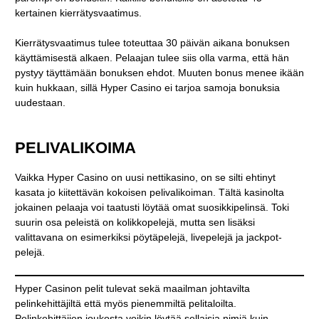
kertainen kierrätysvaatimus.
Kierrätysvaatimus tulee toteuttaa 30 päivän aikana bonuksen
käyttämisestä alkaen. Pelaajan tulee siis olla varma, että hän
pystyy täyttämään bonuksen ehdot. Muuten bonus menee ikään
kuin hukkaan, sillä Hyper Casino ei tarjoa samoja bonuksia
uudestaan.
PELIVALIKOIMA
Vaikka Hyper Casino on uusi nettikasino, on se silti ehtinyt
kasata jo kiitettävän kokoisen pelivalikoiman. Tältä kasinolta
jokainen pelaaja voi taatusti löytää omat suosikkipelinsä. Toki
suurin osa peleistä on kolikkopelejä, mutta sen lisäksi
valittavana on esimerkiksi pöytäpelejä, livepelejä ja jackpot-
pelejä.
Hyper Casinon pelit tulevat sekä maailman johtavilta
pelinkehittäjiltä että myös pienemmiltä pelitaloilta.
Pelinkehittäjien joukosta voikin löytää sellaisia nimiä kuin