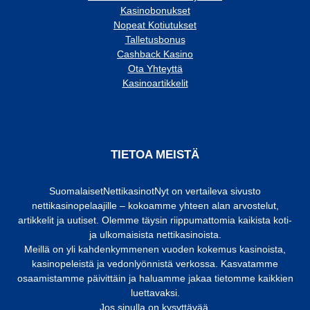
Kasinobonukset
Nopeat Kotiutukset
Talletusbonus
Cashback Kasino
Ota Yhteyttä
Kasinoartikkelit
TIETOA MEISTÄ
SuomalaisetNettikasinotNyt on vertaileva sivusto
nettikasinopelaajille – kokoamme yhteen alan arvostelut,
artikkelit ja uutiset. Olemme täysin riippumattomia kaikista koti-
ja ulkomaisista nettikasinoista.
Meillä on yli kahdenkymmenen vuoden kokemus kasinoista,
kasinopeleistä ja vedonlyönnistä verkossa. Kasvatamme
osaamistamme päivittäin ja haluamme jakaa tietomme kaikkien
luettavaksi.
Jos sinulla on kysyttävää,