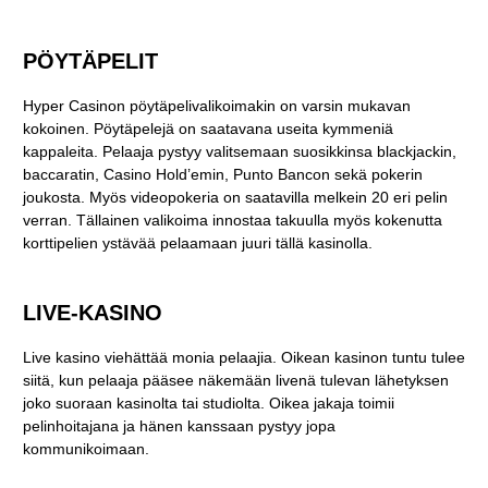
PÖYTÄPELIT
Hyper Casinon pöytäpelivalikoimakin on varsin mukavan
kokoinen. Pöytäpelejä on saatavana useita kymmeniä
kappaleita. Pelaaja pystyy valitsemaan suosikkinsa blackjackin,
baccaratin, Casino Hold’emin, Punto Bancon sekä pokerin
joukosta. Myös videopokeria on saatavilla melkein 20 eri pelin
verran. Tällainen valikoima innostaa takuulla myös kokenutta
korttipelien ystävää pelaamaan juuri tällä kasinolla.
LIVE-KASINO
Live kasino viehättää monia pelaajia. Oikean kasinon tuntu tulee
siitä, kun pelaaja pääsee näkemään livenä tulevan lähetyksen
joko suoraan kasinolta tai studiolta. Oikea jakaja toimii
pelinhoitajana ja hänen kanssaan pystyy jopa
kommunikoimaan.