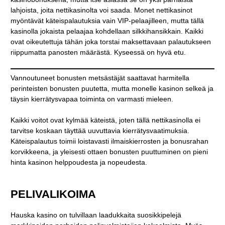
lahjoista, joita nettikasinolta voi saada. Monet nettikasinot
myöntävät käteispalautuksia vain VIP-pelaajilleen, mutta tällä
kasinolla jokaista pelaajaa kohdellaan silkkihansikkain. Kaikki
ovat oikeutettuja tähän joka torstai maksettavaan palautukseen
riippumatta panosten määrästä. Kyseessä on hyvä etu.
Vannoutuneet bonusten metsästäjät saattavat harmitella
perinteisten bonusten puutetta, mutta monelle kasinon selkeä ja
täysin kierrätysvapaa toiminta on varmasti mieleen.
Kaikki voitot ovat kylmää käteistä, joten tällä nettikasinolla ei
tarvitse koskaan täyttää uuvuttavia kierrätysvaatimuksia.
Käteispalautus toimii loistavasti ilmaiskierrosten ja bonusrahan
korvikkeena, ja yleisesti ottaen bonusten puuttuminen on pieni
hinta kasinon helppoudesta ja nopeudesta.
PELIVALIKOIMA
Hauska kasino on tulvillaan laadukkaita suosikkipelejä