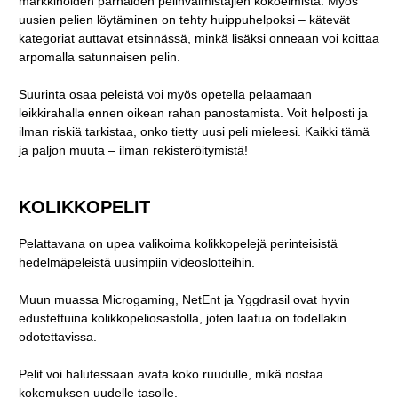
markkinoiden parhaiden pelinvalmistajien kokoelmista. Myös
uusien pelien löytäminen on tehty huippuhelpoksi – kätevät
kategoriat auttavat etsinnässä, minkä lisäksi onneaan voi koittaa
arpomalla satunnaisen pelin.
Suurinta osaa peleistä voi myös opetella pelaamaan
leikkirahalla ennen oikean rahan panostamista. Voit helposti ja
ilman riskiä tarkistaa, onko tietty uusi peli mieleesi. Kaikki tämä
ja paljon muuta – ilman rekisteröitymistä!
KOLIKKOPELIT
Pelattavana on upea valikoima kolikkopelejä perinteisistä
hedelmäpeleistä uusimpiin videoslotteihin.
Muun muassa Microgaming, NetEnt ja Yggdrasil ovat hyvin
edustettuina kolikkopeliosastolla, joten laatua on todellakin
odotettavissa.
Pelit voi halutessaan avata koko ruudulle, mikä nostaa
kokemuksen uudelle tasolle.