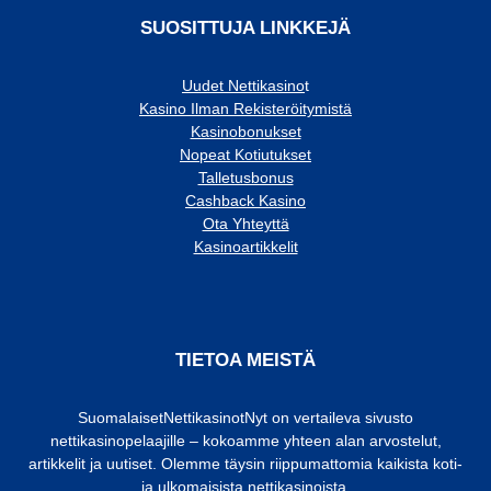
SUOSITTUJA LINKKEJÄ
Uudet Nettikasino
t
Kasino Ilman Rekisteröitymistä
Kasinobonukset
Nopeat Kotiutukset
Talletusbonus
Cashback Kasino
Ota Yhteyttä
Kasinoartikkelit
TIETOA MEISTÄ
SuomalaisetNettikasinotNyt on vertaileva sivusto
nettikasinopelaajille – kokoamme yhteen alan arvostelut,
artikkelit ja uutiset. Olemme täysin riippumattomia kaikista koti-
ja ulkomaisista nettikasinoista.