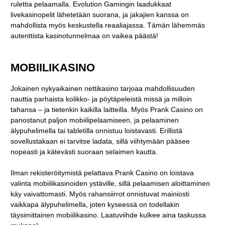
rulettia pelaamalla. Evolution Gamingin laadukkaat
livekasinopelit lähetetään suorana, ja jakajien kanssa on
mahdollista myös keskustella reaaliajassa. Tämän lähemmäs
autenttista kasinotunnelmaa on vaikea päästä!
MOBIILIKASINO
Jokainen nykyaikainen nettikasino tarjoaa mahdollisuuden
nauttia parhaista kolikko- ja pöytäpeleistä missä ja milloin
tahansa – ja tietenkin kaikilla laitteilla. Myös Prank Casino on
panostanut paljon mobiilipelaamiseen, ja pelaaminen
älypuhelimella tai tabletilla onnistuu loistavasti. Erillistä
sovellustakaan ei tarvitse ladata, sillä viihtymään pääsee
nopeasti ja kätevästi suoraan selaimen kautta.
Ilman rekisteröitymistä pelattava Prank Casino on loistava
valinta mobiilikasinoiden ystäville, sillä pelaamisen aloittaminen
käy vaivattomasti. Myös rahansiirrot onnistuvat mainiosti
vaikkapa älypuhelimella, joten kyseessä on todellakin
täysimittainen mobiilikasino. Laatuviihde kulkee aina taskussa