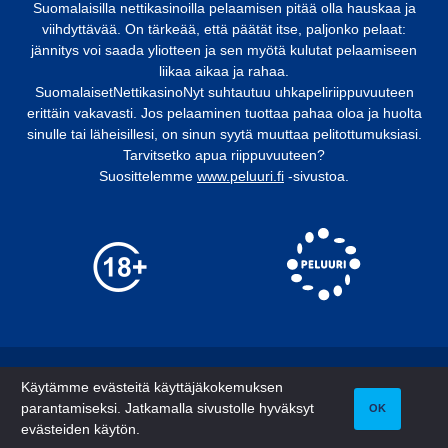
Suomalaisilla nettikasinoilla pelaamisen pitää olla hauskaa ja
viihdyttävää. On tärkeää, että päätät itse, paljonko pelaat:
jännitys voi saada yliotteen ja sen myötä kulutat pelaamiseen
liikaa aikaa ja rahaa.
SuomalaisetNettikasinoNyt suhtautuu uhkapeliriippuvuuteen
erittäin vakavasti. Jos pelaaminen tuottaa pahaa oloa ja huolta
sinulle tai läheisillesi, on sinun syytä muuttaa pelitottumuksiasi.
Tarvitsetko apua riippuvuuteen?
Suosittelemme
www.peluuri.fi
-sivustoa.
Käytämme evästeitä käyttäjäkokemuksen
© 2021 SuomalaisetNettikasinotNyt. Kaikki oikeudet pidätetään.
parantamiseksi. Jatkamalla sivustolle hyväksyt
OK
KASINO ILMAN
UUDET NETTIKASINOT
NOPEAT KOTIUTUKSET
REKISTERÖITYMISTÄ
evästeiden käytön.