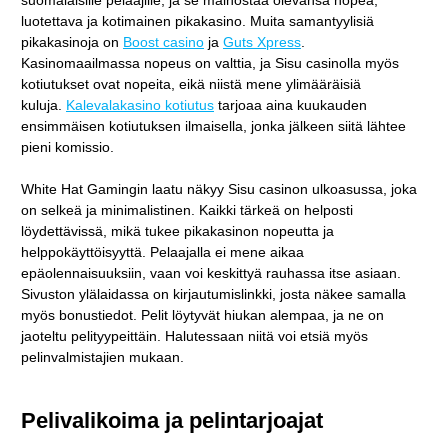
suomalaisille pelaajille, ja se mainostaa olevansa nopea,
luotettava ja kotimainen pikakasino. Muita samantyylisiä
pikakasinoja on
Boost casino
ja
Guts Xpress
.
Kasinomaailmassa nopeus on valttia, ja Sisu casinolla myös
kotiutukset ovat nopeita, eikä niistä mene ylimääräisiä
kuluja.
Kalevalakasino kotiutus
tarjoaa aina kuukauden
ensimmäisen kotiutuksen ilmaisella, jonka jälkeen siitä lähtee
pieni komissio.
White Hat Gamingin laatu näkyy Sisu casinon ulkoasussa, joka
on selkeä ja minimalistinen. Kaikki tärkeä on helposti
löydettävissä, mikä tukee pikakasinon nopeutta ja
helppokäyttöisyyttä. Pelaajalla ei mene aikaa
epäolennaisuuksiin, vaan voi keskittyä rauhassa itse asiaan.
Sivuston ylälaidassa on kirjautumislinkki, josta näkee samalla
myös bonustiedot. Pelit löytyvät hiukan alempaa, ja ne on
jaoteltu pelityypeittäin. Halutessaan niitä voi etsiä myös
pelinvalmistajien mukaan.
Pelivalikoima ja pelintarjoajat