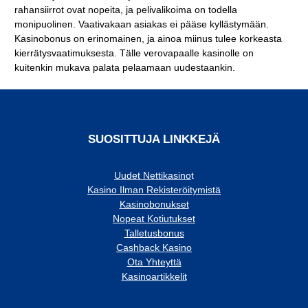
rahansiirrot ovat nopeita, ja pelivalikoima on todella
monipuolinen. Vaativakaan asiakas ei pääse kyllästymään.
Kasinobonus on erinomainen, ja ainoa miinus tulee korkeasta
kierrätysvaatimuksesta. Tälle verovapaalle kasinolle on
kuitenkin mukava palata pelaamaan uudestaankin.
SUOSITTUJA LINKKEJÄ
Uudet Nettikasino
t
Kasino Ilman Rekisteröitymistä
Kasinobonukset
Nopeat Kotiutukset
Talletusbonus
Cashback Kasino
Ota Yhteyttä
Kasinoartikkelit